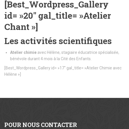
[Best_Wordpress_Gallery
id= »20″ gal_title= »Atelier
Chant »]
Les activités scientifiques
Atelier chimie
avec Hélène, stagiaire éducatrice spécialisée,
bénévole durant 4 mois à la Cité des Enfants.
[Best_Wordpress_Gallery id= »17″ gal_title= »Atelier Chimie avec
Hélène »]
POUR
NOUS CONTACTER