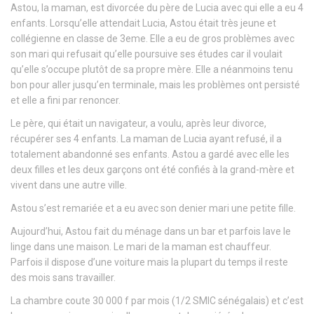
Astou, la maman, est divorcée du père de Lucia avec qui elle a eu 4
enfants. Lorsqu’elle attendait Lucia, Astou était très jeune et
collégienne en classe de 3eme. Elle a eu de gros problèmes avec
son mari qui refusait qu’elle poursuive ses études car il voulait
qu’elle s’occupe plutôt de sa propre mère. Elle a néanmoins tenu
bon pour aller jusqu’en terminale, mais les problèmes ont persisté
et elle a fini par renoncer.
Le père, qui était un navigateur, a voulu, après leur divorce,
récupérer ses 4 enfants. La maman de Lucia ayant refusé, il a
totalement abandonné ses enfants. Astou a gardé avec elle les
deux filles et les deux garçons ont été confiés à la grand-mère et
vivent dans une autre ville.
Astou s’est remariée et a eu avec son denier mari une petite fille.
Aujourd’hui, Astou fait du ménage dans un bar et parfois lave le
linge dans une maison. Le mari de la maman est chauffeur.
Parfois il dispose d’une voiture mais la plupart du temps il reste
des mois sans travailler.
La chambre coute 30 000 f par mois (1/2 SMIC sénégalais) et c’est