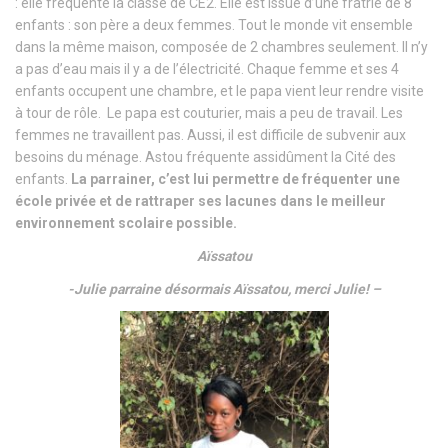
: elle fréquente la classe de CE2. Elle est issue d’une fratrie de 8
enfants : son père a deux femmes. Tout le monde vit ensemble
dans la même maison, composée de 2 chambres seulement. Il n’y
a pas d’eau mais il y a de l’électricité. Chaque femme et ses 4
enfants occupent une chambre, et le papa vient leur rendre visite
à tour de rôle. Le papa est couturier, mais a peu de travail. Les
femmes ne travaillent pas. Aussi, il est difficile de subvenir aux
besoins du ménage. Astou fréquente assidûment la Cité des
enfants.
La parrainer, c’est lui permettre de fréquenter une
école privée et de rattraper ses lacunes dans le meilleur
environnement scolaire possible.
Aïssatou
-Julie parraine désormais Aïssatou, merci Julie! –