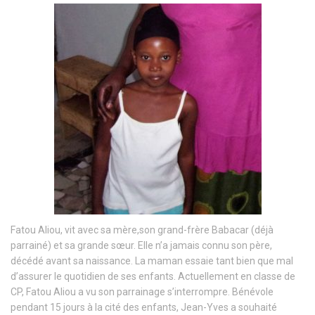
Fatou Aliou, vit avec sa mère,son grand-frère Babacar (déjà
parrainé) et sa grande sœur. Elle n’a jamais connu son père,
décédé avant sa naissance. La maman essaie tant bien que mal
d’assurer le quotidien de ses enfants. Actuellement en classe de
CP, Fatou Aliou a vu son parrainage s’interrompre. Bénévole
pendant 15 jours à la cité des enfants, Jean-Yves a souhaité