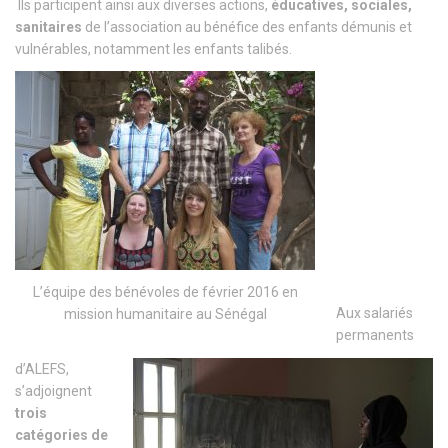
Ils participent ainsi aux diverses actions,
éducatives, sociales,
sanitaires
de l’association au bénéfice des enfants démunis et
vulnérables, notamment les enfants talibés.
L’équipe des bénévoles de février 2016 en
Aux salariés
mission humanitaire au Sénégal
permanents
d’ALEFS,
s’adjoignent
trois
catégories de