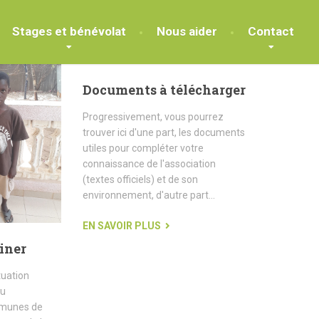
Stages et bénévolat
Nous aider
Contact
Documents à télécharger
Progressivement, vous pourrez
trouver ici d'une part, les documents
utiles pour compléter votre
connaissance de l'association
(textes officiels) et de son
environnement, d'autre part...
EN SAVOIR PLUS
iner
tuation
au
mmunes de