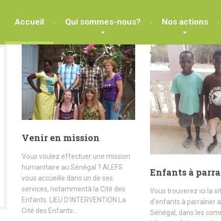
Accueil
Qui sommes-nous?
Nos actions
Venir en mission
Vous voulez effectuer une mission
humanitaire au Sénégal ? ALEFS
Enfants à parra
vous accueille dans un de ses
services, notammentà la Cité des
Vous trouverez ici la si
Enfants. LIEU D’INTERVENTION La
d'enfants à parrainer 
Cité des Enfants...
Sénégal, dans les co