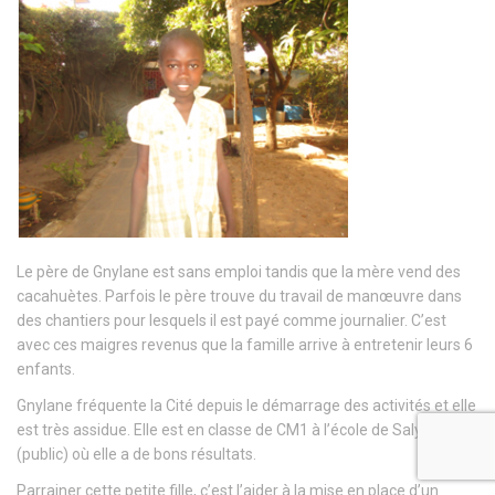
Le père de Gnylane est sans emploi tandis que la mère vend des
cacahuètes. Parfois le père trouve du travail de manœuvre dans
des chantiers pour lesquels il est payé comme journalier. C’est
avec ces maigres revenus que la famille arrive à entretenir leurs 6
enfants.
Gnylane fréquente la Cité depuis le démarrage des activités et elle
est très assidue. Elle est en classe de CM1 à l’école de Saly Darou
(public) où elle a de bons résultats.
Parrainer cette petite fille, c’est l’aider à la mise en place d’un