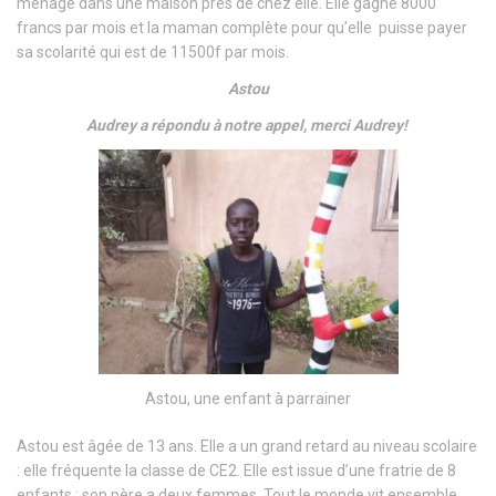
ménage dans une maison près de chez elle. Elle gagne 8000
francs par mois et la maman complète pour qu’elle puisse payer
sa scolarité qui est de 11500f par mois.
Astou
Audrey a répondu à notre appel, merci Audrey!
Astou, une enfant à parrainer
Astou est âgée de 13 ans. Elle a un grand retard au niveau scolaire
: elle fréquente la classe de CE2. Elle est issue d’une fratrie de 8
enfants : son père a deux femmes. Tout le monde vit ensemble