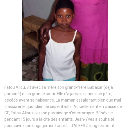
Fatou Aliou, vit avec sa mère,son grand-frère Babacar (déjà
parrainé) et sa grande sœur. Elle n’a jamais connu son père,
décédé avant sa naissance. La maman essaie tant bien que mal
d’assurer le quotidien de ses enfants. Actuellement en classe de
CP, Fatou Aliou a vu son parrainage s’interrompre. Bénévole
pendant 15 jours à la cité des enfants, Jean-Yves a souhaité
poursuivre son engagement auprès d’ALEFS à long terme : il