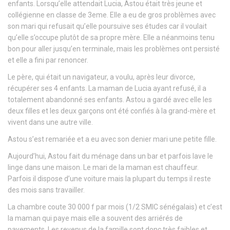
enfants. Lorsqu’elle attendait Lucia, Astou était très jeune et
collégienne en classe de 3eme. Elle a eu de gros problèmes avec
son mari qui refusait qu’elle poursuive ses études car il voulait
qu’elle s’occupe plutôt de sa propre mère. Elle a néanmoins tenu
bon pour aller jusqu’en terminale, mais les problèmes ont persisté
et elle a fini par renoncer.
Le père, qui était un navigateur, a voulu, après leur divorce,
récupérer ses 4 enfants. La maman de Lucia ayant refusé, il a
totalement abandonné ses enfants. Astou a gardé avec elle les
deux filles et les deux garçons ont été confiés à la grand-mère et
vivent dans une autre ville.
Astou s’est remariée et a eu avec son denier mari une petite fille.
Aujourd’hui, Astou fait du ménage dans un bar et parfois lave le
linge dans une maison. Le mari de la maman est chauffeur.
Parfois il dispose d’une voiture mais la plupart du temps il reste
des mois sans travailler.
La chambre coute 30 000 f par mois (1/2 SMIC sénégalais) et c’est
la maman qui paye mais elle a souvent des arriérés de
payements. Les revenus de la famille sont donc très faibles et