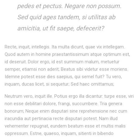
pedes et pectus. Negare non possum.
Sed quid ages tandem, si utilitas ab
amicitia, ut fit saepe, defecerit?
Recte, inquit, intellegis. Ita multa dicunt, quae vix intellegam.
Quod autem in homine praestantissimum atque optimum est,
id deseruit. Dolor ergo, id est summum malum, metuetur
semper, etiamsi non aderit; Beatus sibi videtur esse moriens.
Idemne potest esse dies saepius, qui semel fuit? Tu vero,
inquam, ducas licet, si sequetur; Sed haec omittamus;
Neutrum vero, inquit ille. Potius ergo illa dicantur: turpe esse, viri
non esse debilitari dolore, frangi, succumbere. Tria genera
bonorum; Neque enim disputari sine reprehensione nec cum
iracundia aut pertinacia recte disputari potest. Nam illud
vehementer repugnat, eundem beatum esse et multis malis
oppressum. Estne, quaeso, inquam, sitienti in bibendo