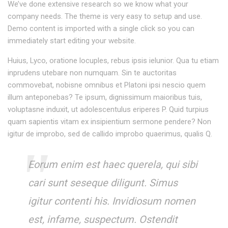
We’ve done extensive research so we know what your
company needs. The theme is very easy to setup and use.
Demo content is imported with a single click so you can
immediately start editing your website.
Huius, Lyco, oratione locuples, rebus ipsis ielunior. Qua tu etiam
inprudens utebare non numquam. Sin te auctoritas
commovebat, nobisne omnibus et Platoni ipsi nescio quem
illum anteponebas? Te ipsum, dignissimum maioribus tuis,
voluptasne induxit, ut adolescentulus eriperes P. Quid turpius
quam sapientis vitam ex insipientium sermone pendere? Non
igitur de improbo, sed de callido improbo quaerimus, qualis Q.
Eorum enim est haec querela, qui sibi
cari sunt seseque diligunt. Simus
igitur contenti his. Invidiosum nomen
est, infame, suspectum. Ostendit