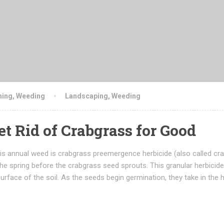
ning
,
Weeding
Landscaping
,
Weeding
et Rid of Crabgrass for Good
is annual weed is crabgrass preemergence herbicide (also called cr
 the spring before the crabgrass seed sprouts. This granular herbicid
surface of the soil. As the seeds begin germination, they take in the 