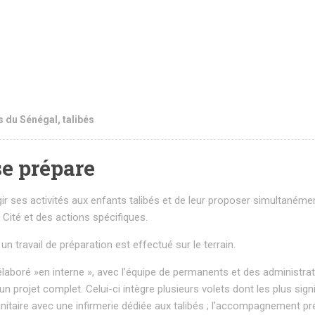
s du Sénégal
,
talibés
se prépare
rgir ses activités aux enfants talibés et de leur proposer simultanéme
a Cité et des actions spécifiques.
un travail de préparation est effectué sur le terrain.
aboré »en interne », avec l’équipe de permanents et des administra
n projet complet. Celui-ci intègre plusieurs volets dont les plus signi
anitaire avec une infirmerie dédiée aux talibés ; l’accompagnement pr