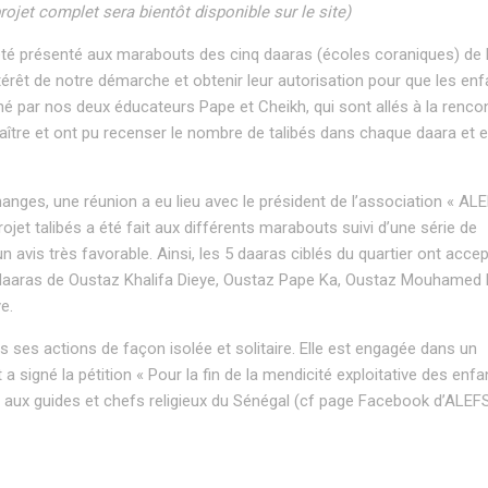
rojet complet sera bientôt disponible sur le site)
été présenté aux marabouts des cinq daaras (écoles coraniques) de 
ntérêt de notre démarche et obtenir leur autorisation pour que les en
ené par nos deux éducateurs Pape et Cheikh, qui sont allés à la renco
naître et ont pu recenser le nombre de talibés dans chaque daara et 
hanges, une réunion a eu lieu avec le président de l’association « AL
rojet talibés a été fait aux différents marabouts suivi d’une série de
 avis très favorable. Ainsi, les 5 daaras ciblés du quartier ont acce
es daaras de Oustaz Khalifa Dieye, Oustaz Pape Ka, Oustaz Mouhamed 
e.
ses actions de façon isolée et solitaire. Elle est engagée dans un
 signé la pétition « Pour la fin de la mendicité exploitative des enfa
s aux guides et chefs religieux du Sénégal (cf page Facebook d’ALEF