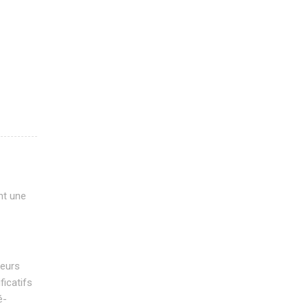
nt une
teurs
ficatifs
é-