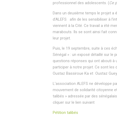
professionnel des adolescents. (
Ce p
Dans un deuxième temps le projet a 
d’ALEFS afin de les sensibiliser à l’i
viennent à la Cité. Ce travail a été m
marabouts. Ils se sont ainsi fait con
leur projet.
Puis, le 19 septembre, suite à ces éc
Sénégal » : un exposé détaillé sur le p
questions réponses qui ont abouti à un
participer à notre projet. Ce sont l
Oustaz Bassiroue Ka et Oustaz Guey
L’association ALEFS ne développe pas 
mouvement de solidarité citoyenne et a
talibés » adressée par des sénégalai
cliquer sur le lien suivant
Pétition talibés