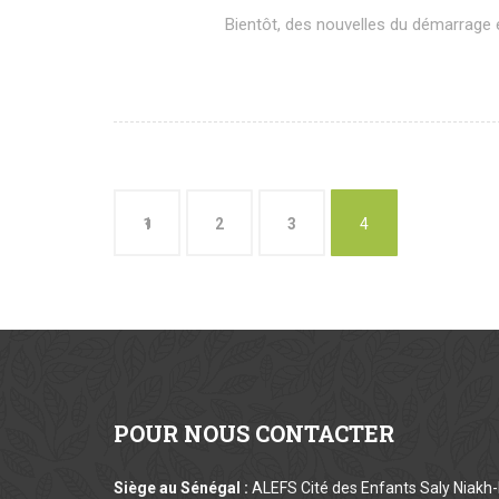
Bientôt, des nouvelles du démarrage e
1
2
3
4
POUR
NOUS CONTACTER
Siège au Sénégal :
ALEFS Cité des Enfants Saly Niakh-