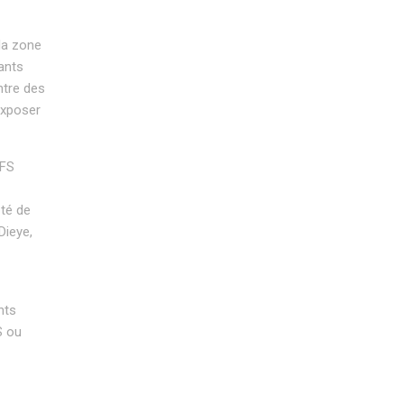
la zone
fants
ntre des
exposer
EFS
pté de
Dieye,
nts
S ou