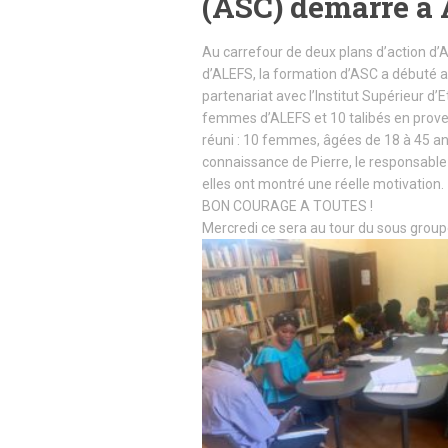
(ASC) démarre à
Au carrefour de deux plans d’action d’
d’ALEFS, la formation d’ASC a débuté a
partenariat avec l’Institut Supérieur d
femmes d’ALEFS et 10 talibés en proven
réuni : 10 femmes, âgées de 18 à 45 ans,
connaissance de Pierre, le responsable 
elles ont montré une réelle motivation.
BON COURAGE A TOUTES !
Mercredi ce sera au tour du sous group