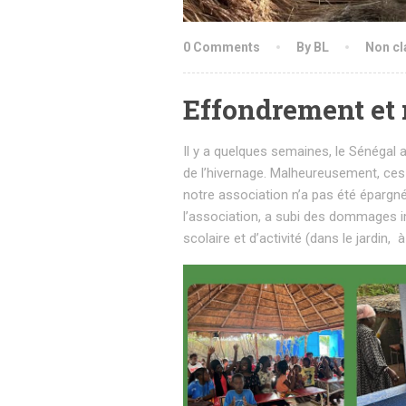
0 Comments
By BL
Non cl
Effondrement et r
Il y a quelques semaines, le Sénégal 
de l’hivernage. Malheureusement, ces p
notre association n’a pas été épargnée.
l’association, a subi des dommages imp
scolaire et d’activité (dans le jardin,
à