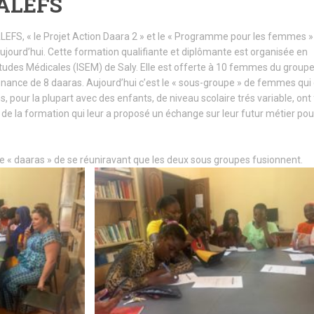
 ALEFS
ALEFS, « le Projet Action Daara 2 » et le « Programme pour les femmes »
ujourd’hui. Cette formation qualifiante et diplômante est organisée en
’Etudes Médicales (ISEM) de Saly. Elle est offerte à 10 femmes du group
ance de 8 daaras. Aujourd’hui c’est le « sous-groupe » de femmes qui 
 pour la plupart avec des enfants, de niveau scolaire trés variable, ont f
de la formation qui leur a proposé un échange sur leur futur métier pou
e « daaras » de se réuniravant que les deux sous groupes fusionnent.