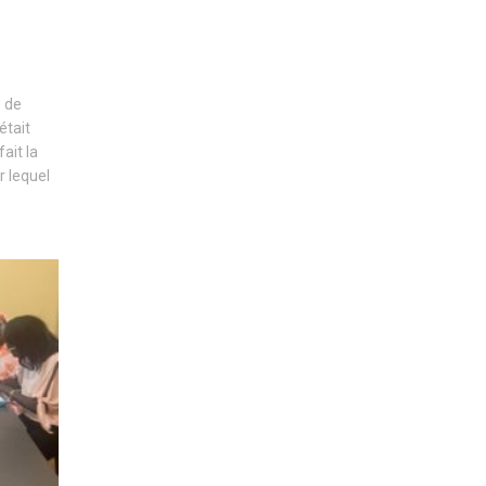
e de
était
ait la
r lequel