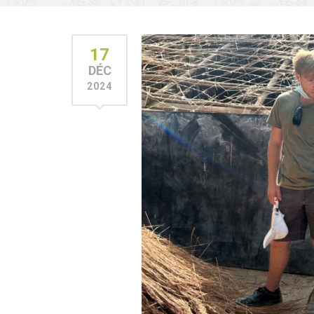
17
DÉC
2024