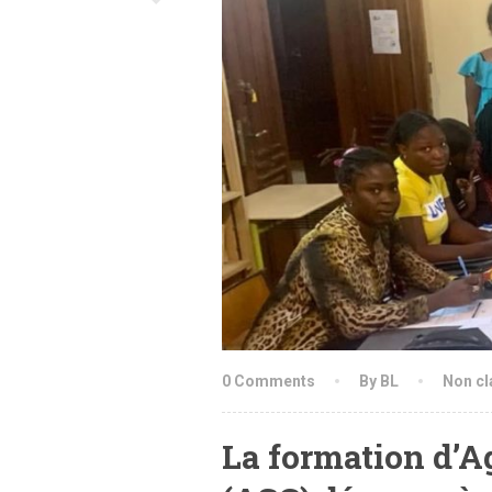
0 Comments
By BL
Non cl
La formation d’