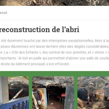
assé
econstruction de l’abri
a été durement touché par des intempéries exceptionnelles, liées à l
luies diluviennes ont laissé derrière elles des dégâts considérables,
 La « Cité des Enfants », lieu central de nos activités, et « vitrine » 
ortants : le toit en paille qui permettait d’abriter une salle de souti
 droite du bâtiment principal) s’est effondré.