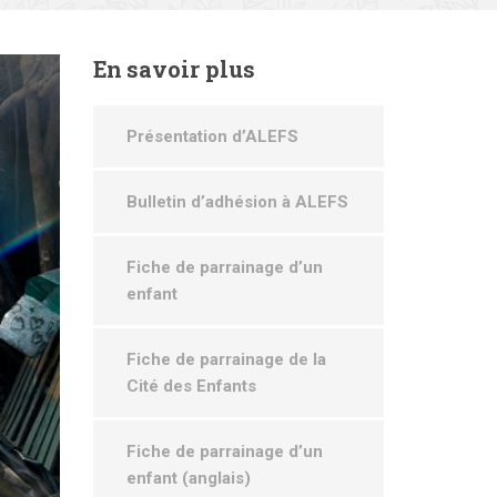
En
savoir plus
Présentation d’ALEFS
Bulletin d’adhésion à ALEFS
Fiche de parrainage d’un
enfant
Fiche de parrainage de la
Cité des Enfants
Fiche de parrainage d’un
enfant (anglais)