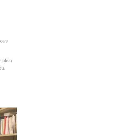
vous
 plein
au.