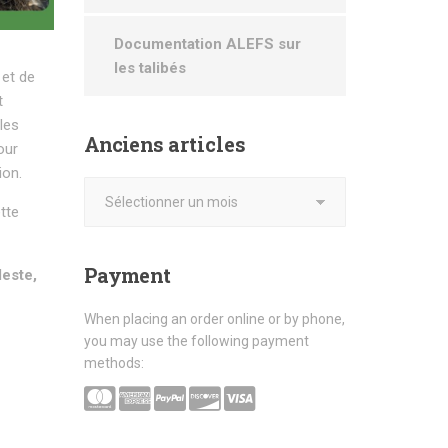
Documentation ALEFS sur
les talibés
 et de
t
les
Anciens
articles
our
ion.
ette
Payment
deste,
When placing an order online or by phone,
you may use the following payment
methods: